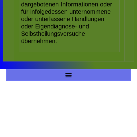
dargebotenen Informationen oder
für infolgedessen unternommene
oder unterlassene Handlungen
oder Eigendiagnose- und
Selbstheilungsversuche
übernehmen.