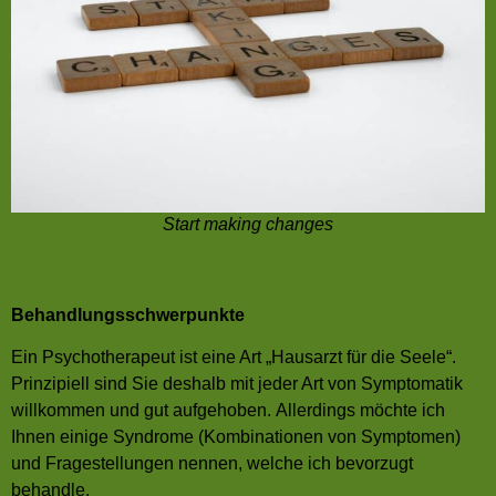
Start making changes
Behandlungsschwerpunkte
Ein Psychotherapeut ist eine Art „Hausarzt für die Seele“.
Prinzipiell sind Sie deshalb mit jeder Art von Symptomatik
willkommen und gut aufgehoben. Allerdings möchte ich
Ihnen einige Syndrome (Kombinationen von Symptomen)
und Fragestellungen nennen, welche ich bevorzugt
behandle.