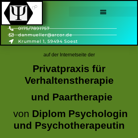
Home
0175/7891757
danmueller@arcor.de
Herzlich Willkommen
Krummel 1, 59494 Soest
auf der Internetseite der
Privatpraxis für
Verhaltenstherapie
und Paartherapie
von
Diplom Psychologin
und Psychotherapeutin